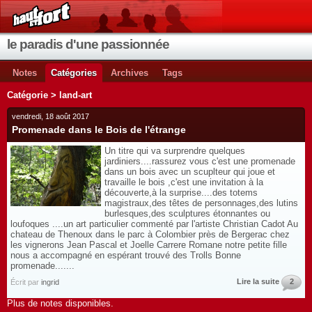
le paradis d'une passionnée
Notes
Catégories
Archives
Tags
Catégorie > land-art
vendredi, 18 août 2017
Promenade dans le Bois de l'étrange
Un titre qui va surprendre quelques
jardiniers....rassurez vous c'est une promenade
dans un bois avec un scuplteur qui joue et
travaille le bois ,c'est une invitation à la
découverte,à la surprise....des totems
magistraux,des têtes de personnages,des lutins
burlesques,des sculptures étonnantes ou
loufoques ....un art particulier commenté par l'artiste Christian Cadot Au
chateau de Thenoux dans le parc à Colombier près de Bergerac chez
les vignerons Jean Pascal et Joelle Carrere Romane notre petite fille
nous a accompagné en espérant trouvé des Trolls Bonne
promenade.......
Lire la suite
2
Écrit par
ingrid
Plus de notes disponibles.