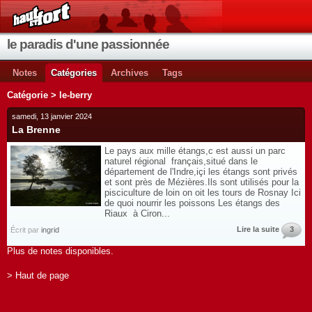
le paradis d'une passionnée
Notes
Catégories
Archives
Tags
Catégorie > le-berry
samedi, 13 janvier 2024
La Brenne
Le pays aux mille étangs,c est aussi un parc
naturel régional français,situé dans le
département de l'Indre,içi les étangs sont privés
et sont près de Mézières.Ils sont utilisés pour la
pisciculture de loin on oit les tours de Rosnay Ici
de quoi nourrir les poissons Les étangs des
Riaux à Ciron...
Lire la suite
3
Écrit par
ingrid
Plus de notes disponibles.
> Haut de page