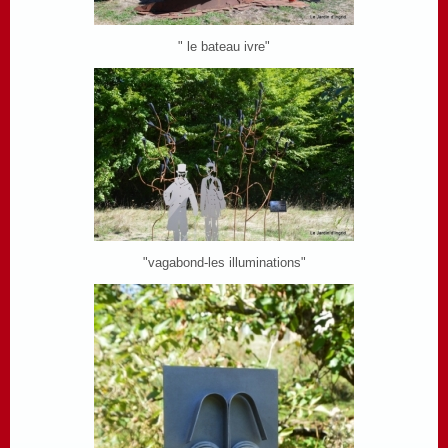
" le bateau ivre"
"vagabond-les illuminations"