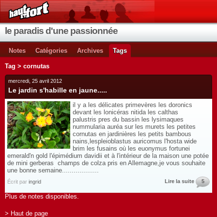
le paradis d'une passionnée
Notes
Catégories
Archives
Tags
Tag > cornutas
mercredi, 25 avril 2012
Le jardin s'habille en jaune.....
il y a les délicates primevères les doronics
devant les lonicéras nitida les calthas
palustris pres du bassin les lysimaques
nummularia auréa sur les murets les petites
cornutas en jardinières les petits bambous
nains,lespleioblastus auricomus l'hosta wide
brim les fusains où les euonymus fortunei
emerald'n gold l'épimédium davidii et à l'intérieur de la maison une potée
de mini gerberas champs de colza pris en Allemagne,je vous souhaite
une bonne semaine...................
Lire la suite
5
Écrit par
ingrid
Plus de notes disponibles.
> Haut de page