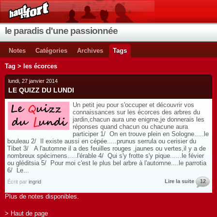
le paradis d'une passionnée
Notes
Catégories
Archives
Tags
Tag > les écorces
lundi, 27 janvier 2014
LE QUIZZ DU LUNDI
Un petit jeu pour s'occuper et découvrir vos
connaissances sur les écorces des arbres du
jardin,chacun aura une enigme,je donnerais les
réponses quand chacun ou chacune aura
participer 1/ On en trouve plein en Sologne.....le
bouleau 2/ Il existe aussi en cépée.....prunus serrula ou cerisier du
Tibet 3/ A l'automne il a des feuilles rouges ,jaunes ou vertes,il y a de
nombreux spécimens.....l'érable 4/ Qui s'y frotte s'y pique......le févier
ou gléditsia 5/ Pour moi c'est le plus bel arbre à l'automne....le parrotia
6/ Le...
Lire la suite
12
Écrit par
ingrid
Plus de notes disponibles.
> Haut de page