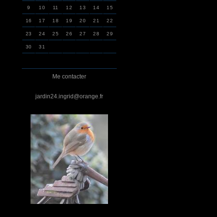
9
10
11
12
13
14
15
16
17
18
19
20
21
22
23
24
25
26
27
28
29
30
31
Me contacter
jardin24.ingrid@orange.fr