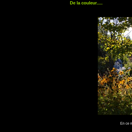
De la couleur.....
En ce m