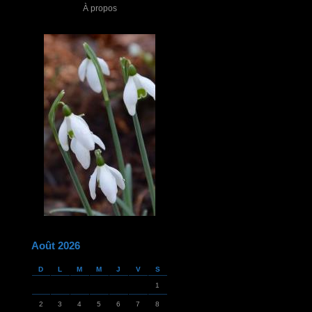
À propos
Août 2026
D
L
M
M
J
V
S
1
2
3
4
5
6
7
8