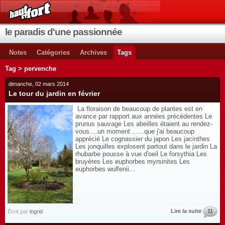
le paradis d'une passionnée
Notes
Catégories
Archives
Tags
Tag > pervenche
dimanche, 02 mars 2014
Le tour du jardin en février
La floraison de beaucoup de plantes est en
avance par rapport aux années précédentes Le
prunus sauvage Les abeilles étaient au rendez-
vous....un moment ......que j'ai beaucoup
apprécié Le cognassier du japon Les jacinthes
Les jonquilles explosent partout dans le jardin La
rhubarbe pousse à vue d'oeil Le forsythia Les
bruyères Les euphorbes myrsinites Les
euphorbes wulfenii...
Lire la suite
11
Écrit par
ingrid