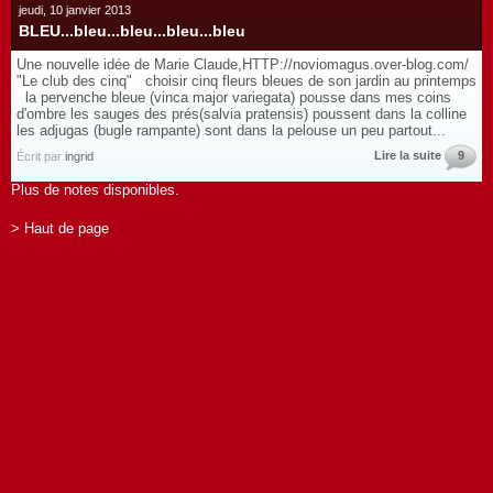
jeudi, 10 janvier 2013
BLEU...bleu...bleu...bleu...bleu
Une nouvelle idée de Marie Claude,HTTP://noviomagus.over-blog.com/
"Le club des cinq" choisir cinq fleurs bleues de son jardin au printemps
la pervenche bleue (vinca major variegata) pousse dans mes coins
d'ombre les sauges des prés(salvia pratensis) poussent dans la colline
les adjugas (bugle rampante) sont dans la pelouse un peu partout...
Lire la suite
9
Écrit par
ingrid
Plus de notes disponibles.
> Haut de page