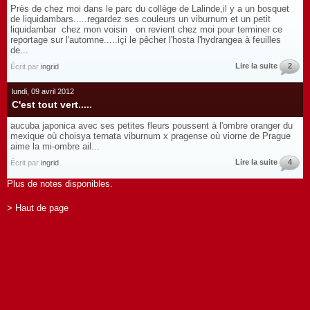
Près de chez moi dans le parc du collège de Lalinde,il y a un bosquet
de liquidambars.....regardez ses couleurs un viburnum et un petit
liquidambar chez mon voisin on revient chez moi pour terminer ce
reportage sur l'automne.....içi le pêcher l'hosta l'hydrangea à feuilles
de...
Lire la suite
2
Écrit par
ingrid
lundi, 09 avril 2012
C'est tout vert.....
aucuba japonica avec ses petites fleurs poussent à l'ombre oranger du
mexique où choisya ternata viburnum x pragense où viorne de Prague
aime la mi-ombre ail...
Lire la suite
4
Écrit par
ingrid
Plus de notes disponibles.
> Haut de page