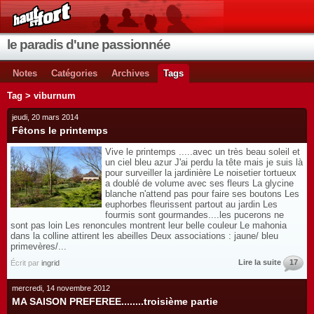
le paradis d'une passionnée
Notes
Catégories
Archives
Tags
Tag > viburnum
jeudi, 20 mars 2014
Fêtons le printemps
Vive le printemps .....avec un très beau soleil et
un ciel bleu azur J'ai perdu la tête mais je suis là
pour surveiller la jardinière Le noisetier tortueux
a doublé de volume avec ses fleurs La glycine
blanche n'attend pas pour faire ses boutons Les
euphorbes fleurissent partout au jardin Les
fourmis sont gourmandes....les pucerons ne
sont pas loin Les renoncules montrent leur belle couleur Le mahonia
dans la colline attirent les abeilles Deux associations : jaune/ bleu
primevères/...
Lire la suite
17
Écrit par
ingrid
mercredi, 14 novembre 2012
MA SAISON PREFEREE........troisième partie