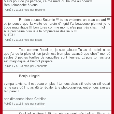
Merci pour ce joli partage, ça me mets du baume au coeur!!
Beau dimanche à vous...
Publié il y a 163 mois par roseline.
Répondre à ce commentaire
Et bien coucou Saturnin !!! tu es vraiment un beau canard !!!
et je pense que la visite du jardin d'Ingrid t'a beaucoup plu,moi je le
troue magnifique !!! bon tu es comme moi tu n'es pas très chat !!! lol
A la prochaine bisous à la propriétaire des lieux !!!
MITOU
Publié il y a 163 mois par Mitou.
Répondre à ce commentaire
Tout comme Roseline, je suis jalouse.Tu as du soleil alors
que j'ai de la pluie et ton jardin est bien plus avancé que chez" moi où
seules 3 petites touffes de jonquilles sont fleuries. Et puis ton visiteur
est magnifique. A bientôt j'espère
Publié il y a 163 mois par Jeannette.
Répondre à ce commentaire
Bonjour Ingrid
sympa la visite, il est beau en plus ! tu nous diras s'il reste ou s'il repart
je ne sais où ! tu as dû te régaler à le photographier, entre nous j'aurais
fait pareil !
non dimanche bises Cathline
Publié il y a 163 mois par cathline.
Répondre à ce commentaire
Quel joli visiteur ! Et tes photos sont très belles. Bises de