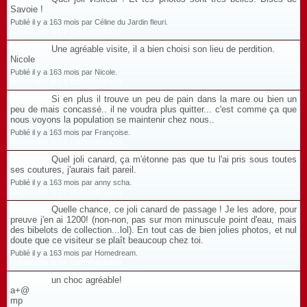
Savoie !
Publié il y a 163 mois par Céline du Jardin fleuri.
Répondre à ce commentaire
Une agréable visite, il a bien choisi son lieu de perdition.
Nicole
Publié il y a 163 mois par Nicole.
Répondre à ce commentaire
Si en plus il trouve un peu de pain dans la mare ou bien un
peu de mais concassé.. il ne voudra plus quitter... c'est comme ça que
nous voyons la population se maintenir chez nous..
Publié il y a 163 mois par Françoise.
Répondre à ce commentaire
Quel joli canard, ça m'étonne pas que tu l'ai pris sous toutes
ses coutures, j'aurais fait pareil.
Publié il y a 163 mois par anny scha.
Répondre à ce commentaire
Quelle chance, ce joli canard de passage ! Je les adore, pour
preuve j'en ai 1200! (non-non, pas sur mon minuscule point d'eau, mais
des bibelots de collection...lol). En tout cas de bien jolies photos, et nul
doute que ce visiteur se plaît beaucoup chez toi.
Publié il y a 163 mois par Homedream.
Répondre à ce commentaire
un choc agréable!
a+@
mp