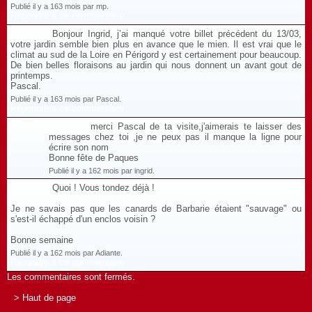
Publié il y a 163 mois par mp.
Répondre à ce commentaire
Bonjour Ingrid, j’ai manqué votre billet précédent du 13/03,
votre jardin semble bien plus en avance que le mien. Il est vrai que le
climat au sud de la Loire en Périgord y est certainement pour beaucoup.
De bien belles floraisons au jardin qui nous donnent un avant gout de
printemps.
Pascal.
Publié il y a 163 mois par Pascal.
Répondre à ce commentaire
merci Pascal de ta visite,j'aimerais te laisser des
messages chez toi ,je ne peux pas il manque la ligne pour
écrire son nom
Bonne fête de Paques
Publié il y a 162 mois par ingrid.
Quoi ! Vous tondez déjà !
Je ne savais pas que les canards de Barbarie étaient "sauvage" ou
s'est-il échappé d'un enclos voisin ?
Bonne semaine
Publié il y a 162 mois par Adiante.
Répondre à ce commentaire
Les commentaires sont fermés.
> Haut de page