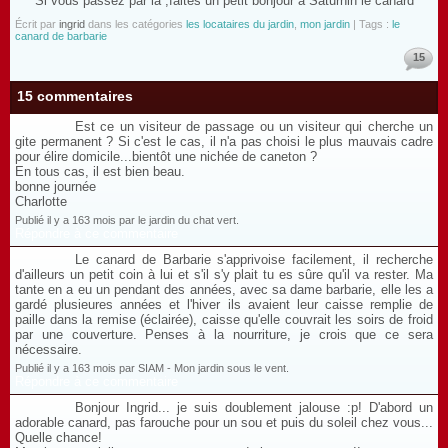
Si vous passez par là ,faites un petit bonjour à Saturnin le canard
Écrit par
ingrid
dans les catégories
les locataires du jardin
,
mon jardin
| Tags :
le
canard de barbarie
15
15 commentaires
Est ce un visiteur de passage ou un visiteur qui cherche un
gite permanent ? Si c'est le cas, il n'a pas choisi le plus mauvais cadre
pour élire domicile...bientôt une nichée de caneton ?
En tous cas, il est bien beau.
bonne journée
Charlotte
Publié il y a 163 mois par le jardin du chat vert.
Répondre à ce commentaire
Le canard de Barbarie s'apprivoise facilement, il recherche
d'ailleurs un petit coin à lui et s'il s'y plait tu es sûre qu'il va rester. Ma
tante en a eu un pendant des années, avec sa dame barbarie, elle les a
gardé plusieures années et l'hiver ils avaient leur caisse remplie de
paille dans la remise (éclairée), caisse qu'elle couvrait les soirs de froid
par une couverture. Penses à la nourriture, je crois que ce sera
nécessaire.
Publié il y a 163 mois par SIAM - Mon jardin sous le vent.
Répondre à ce commentaire
Bonjour Ingrid... je suis doublement jalouse :p! D'abord un
adorable canard, pas farouche pour un sou et puis du soleil chez vous...
Quelle chance!