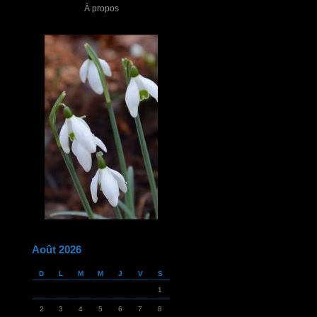
À propos
Août 2026
D
L
M
M
J
V
S
1
2
3
4
5
6
7
8