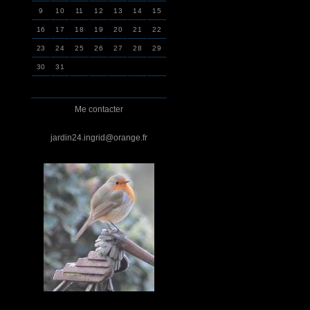
9
10
11
12
13
14
15
16
17
18
19
20
21
22
23
24
25
26
27
28
29
30
31
Me contacter
jardin24.ingrid@orange.fr