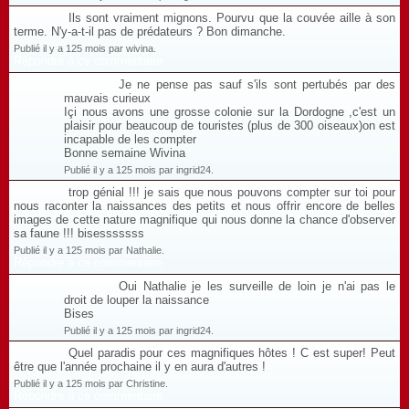
Ils sont vraiment mignons. Pourvu que la couvée aille à son
terme. N'y-a-t-il pas de prédateurs ? Bon dimanche.
Publié il y a 125 mois par wivina.
Répondre à ce commentaire
Je ne pense pas sauf s'ils sont pertubés par des
mauvais curieux
Içi nous avons une grosse colonie sur la Dordogne ,c'est un
plaisir pour beaucoup de touristes (plus de 300 oiseaux)on est
incapable de les compter
Bonne semaine Wivina
Publié il y a 125 mois par ingrid24.
trop génial !!! je sais que nous pouvons compter sur toi pour
nous raconter la naissances des petits et nous offrir encore de belles
images de cette nature magnifique qui nous donne la chance d'observer
sa faune !!! bisesssssss
Publié il y a 125 mois par Nathalie.
Répondre à ce commentaire
Oui Nathalie je les surveille de loin je n'ai pas le
droit de louper la naissance
Bises
Publié il y a 125 mois par ingrid24.
Quel paradis pour ces magnifiques hôtes ! C est super! Peut
être que l'année prochaine il y en aura d'autres !
Publié il y a 125 mois par Christine.
Répondre à ce commentaire