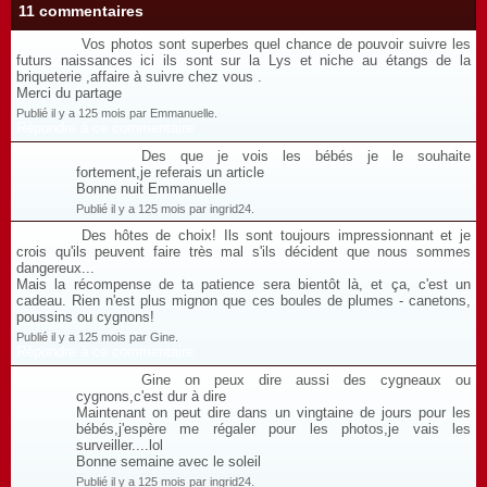
11 commentaires
Vos photos sont superbes quel chance de pouvoir suivre les
futurs naissances ici ils sont sur la Lys et niche au étangs de la
briqueterie ,affaire à suivre chez vous .
Merci du partage
Publié il y a 125 mois par Emmanuelle.
Répondre à ce commentaire
Des que je vois les bébés je le souhaite
fortement,je referais un article
Bonne nuit Emmanuelle
Publié il y a 125 mois par ingrid24.
Des hôtes de choix! Ils sont toujours impressionnant et je
crois qu'ils peuvent faire très mal s'ils décident que nous sommes
dangereux...
Mais la récompense de ta patience sera bientôt là, et ça, c'est un
cadeau. Rien n'est plus mignon que ces boules de plumes - canetons,
poussins ou cygnons!
Publié il y a 125 mois par Gine.
Répondre à ce commentaire
Gine on peux dire aussi des cygneaux ou
cygnons,c'est dur à dire
Maintenant on peut dire dans un vingtaine de jours pour les
bébés,j'espère me régaler pour les photos,je vais les
surveiller....lol
Bonne semaine avec le soleil
Publié il y a 125 mois par ingrid24.