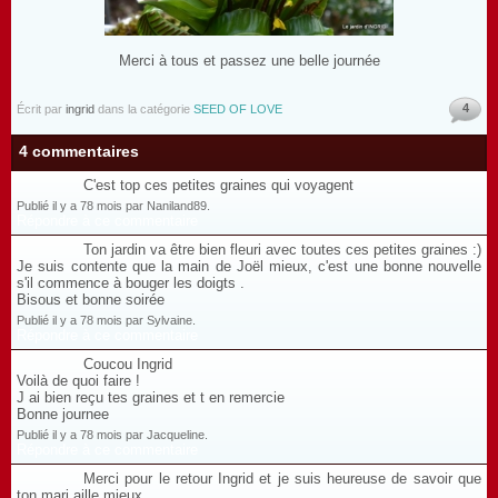
Merci à tous et passez une belle journée
4
Écrit par
ingrid
dans la catégorie
SEED OF LOVE
4 commentaires
C'est top ces petites graines qui voyagent
Publié il y a 78 mois par Naniland89.
Répondre à ce commentaire
Ton jardin va être bien fleuri avec toutes ces petites graines :)
Je suis contente que la main de Joël mieux, c'est une bonne nouvelle
s'il commence à bouger les doigts .
Bisous et bonne soirée
Publié il y a 78 mois par Sylvaine.
Répondre à ce commentaire
Coucou Ingrid
Voilà de quoi faire !
J ai bien reçu tes graines et t en remercie
Bonne journee
Publié il y a 78 mois par Jacqueline.
Répondre à ce commentaire
Merci pour le retour Ingrid et je suis heureuse de savoir que
ton mari aille mieux.