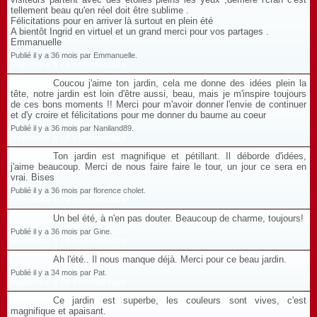
tellement beau qu'en réel doit être sublime .
Félicitations pour en arriver là surtout en plein été
A bientôt Ingrid en virtuel et un grand merci pour vos partages .
Emmanuelle
Publié il y a 36 mois par Emmanuelle.
Répondre à ce commentaire
Coucou j'aime ton jardin, cela me donne des idées plein la
tête, notre jardin est loin d'être aussi, beau, mais je m'inspire toujours
de ces bons moments !! Merci pour m'avoir donner l'envie de continuer
et d'y croire et félicitations pour me donner du baume au coeur
Publié il y a 36 mois par Naniland89.
Répondre à ce commentaire
Ton jardin est magnifique et pétillant. Il déborde d'idées,
j'aime beaucoup. Merci de nous faire faire le tour, un jour ce sera en
vrai. Bises
Publié il y a 36 mois par florence cholet.
Répondre à ce commentaire
Un bel été, à n'en pas douter. Beaucoup de charme, toujours!
Publié il y a 36 mois par Gine.
Répondre à ce commentaire
Ah l'été.. Il nous manque déjà. Merci pour ce beau jardin.
Publié il y a 34 mois par Pat.
Répondre à ce commentaire
Ce jardin est superbe, les couleurs sont vives, c'est
magnifique et apaisant.