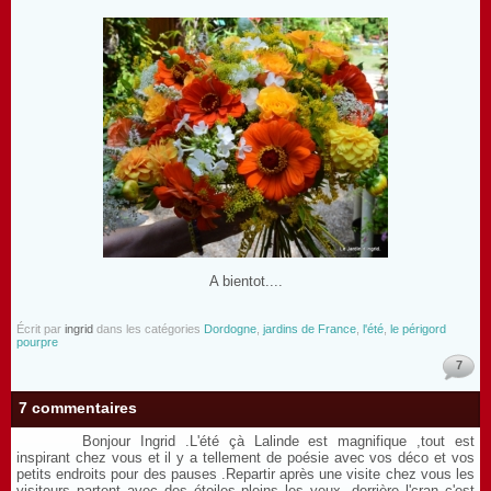
A bientot....
Écrit par
ingrid
dans les catégories
Dordogne
,
jardins de France
,
l'été
,
le périgord
pourpre
7
7 commentaires
Bonjour Ingrid .L'été çà Lalinde est magnifique ,tout est
inspirant chez vous et il y a tellement de poésie avec vos déco et vos
petits endroits pour des pauses .Repartir après une visite chez vous les
visiteurs partent avec des étoiles pleins les yeux ,derrière l'cran c'est