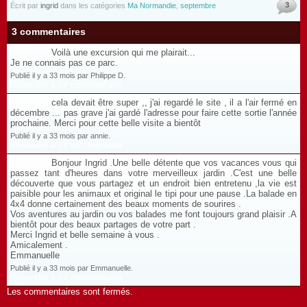
3
Écrit par
ingrid
dans les catégories
Ma Normandie
,
septembre
3 commentaires
Voilà une excursion qui me plairait...
Je ne connais pas ce parc.
Publié il y a 33 mois par Philippe D.
Répondre à ce commentaire
cela devait être super ,, j'ai regardé le site , il a l'air fermé en
décembre ... pas grave j'ai gardé l'adresse pour faire cette sortie l'année
prochaine. Merci pour cette belle visite a bientôt
Publié il y a 33 mois par annie.
Répondre à ce commentaire
Bonjour Ingrid .Une belle détente que vos vacances vous qui
passez tant d'heures dans votre merveilleux jardin .C'est une belle
découverte que vous partagez et un endroit bien entretenu ,la vie est
paisible pour les animaux et original le tipi pour une pause .La balade en
4x4 donne certainement des beaux moments de sourires .
Vos aventures au jardin ou vos balades me font toujours grand plaisir .A
bientôt pour des beaux partages de votre part .
Merci Ingrid et belle semaine à vous .
Amicalement .
Emmanuelle
Publié il y a 33 mois par Emmanuelle.
Répondre à ce commentaire
Les commentaires sont fermés.