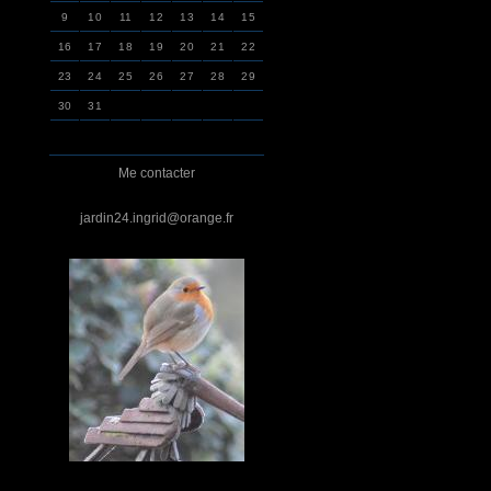
9
10
11
12
13
14
15
16
17
18
19
20
21
22
23
24
25
26
27
28
29
30
31
Me contacter
jardin24.ingrid@orange.fr