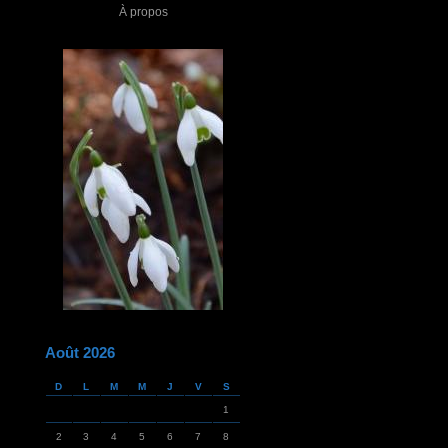
À propos
Août 2026
D
L
M
M
J
V
S
1
2
3
4
5
6
7
8