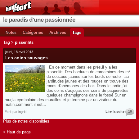
le paradis d'une passionnée
Notes
Catégories
Archives
Tags
Tag > pissenlits
jeudi, 18 avril 2013
Les coins sauvages
En ce moment dans les prés,il y a les
pissenlits Des bordures de cardamines des m²
de coucous jaunes sur les bords de route au
jardin,des jaunes et des rouges on trouve des
ronds d'anémones des bois Dans le jardin,j'ai
des coins d'adjugas des coins de paquerettes
quelques champignons dans le fossé Sur un
mur,la cymbalaire des murailles et je termine par un visiteur du
matin,comment il est...
Lire la suite
10
Écrit par
ingrid
Plus de notes disponibles.
> Haut de page